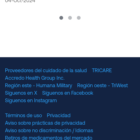
04-Oct-2024
Proveedores del cuidado de la salud
TRICARE
Accredo Health Group Inc.
Región este - Humana Military
Región oeste - TriWest
Síguenos en X
Síguenos en Facebook
Síguenos en Instagram
Términos de uso
Privacidad
Aviso sobre prácticas de privacidad
Aviso sobre no discriminación / Idiomas
Retiros de medicamentos del mercado