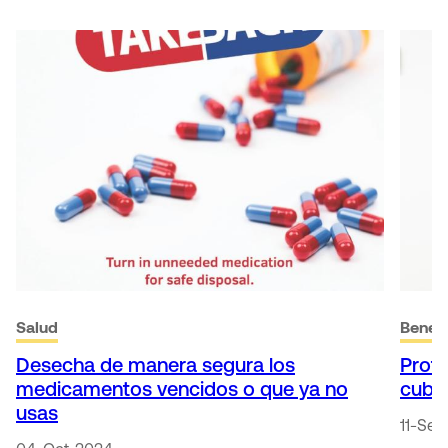
Salud
Benefi
Desecha de manera segura los
Prote
medicamentos vencidos o que ya no
cubi
usas
11-Se