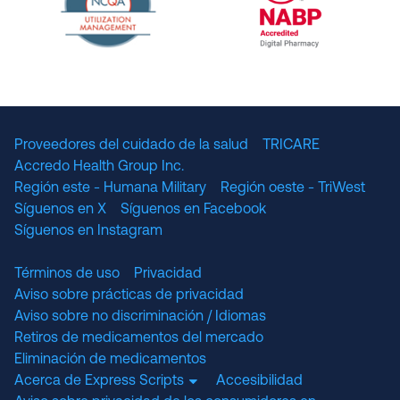
The National Committee for Quality Assuranc
NABP Accredited
Proveedores del cuidado de la salud
TRICARE
Accredo Health Group Inc.
Región este - Humana Military
Región oeste - TriWest
Síguenos en X
Síguenos en Facebook
Síguenos en Instagram
Términos de uso
Privacidad
Aviso sobre prácticas de privacidad
Aviso sobre no discriminación / Idiomas
Retiros de medicamentos del mercado
Eliminación de medicamentos
Acerca de Express Scripts
Accesibilidad