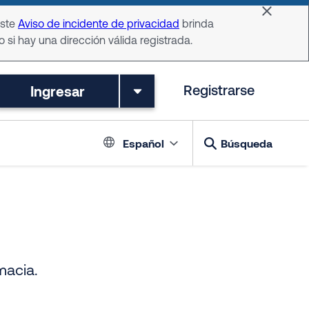
Dismiss 
Este
Aviso de incidente de privacidad
brinda
o si hay una dirección válida registrada.
Ingresar
Registrarse
Language switch
Español
Búsqueda
macia.