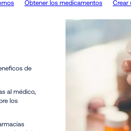
somos
Obtener los medicamentos
Crear
eneficos de
as al médico,
bre los
farmacias