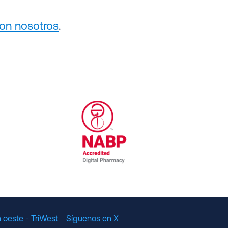
on nosotros
.
al Committee for Quality Assurance
/01/2023
NABP Accredited Digital Pharmac
 oeste - TriWest
Síguenos en X