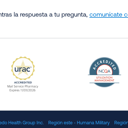
tras la respuesta a tu pregunta,
comunícate c
The Nation
enefit Management, Expires 11/01/2028
URAC Accredited Mail Service Pharmacy Expires 11
edo Health Group Inc.
Región este - Humana Military
Región