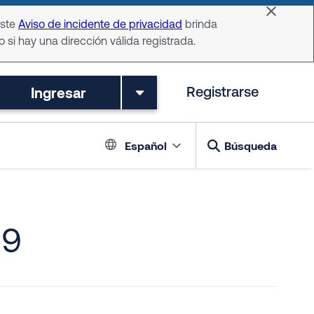
Dismiss 
Este
Aviso de incidente de privacidad
brinda
o si hay una dirección válida registrada.
Ingresar
Registrarse
Language switch
Español
Búsqueda
19