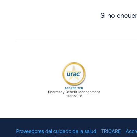
Si no encuen
URAC Accredited Pharmacy B
Proveedores del cuidado de la salud
TRICARE
Accr