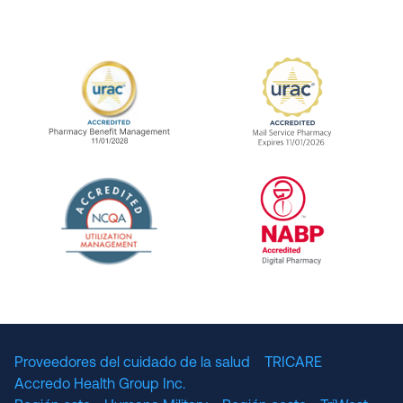
URAC Accredited Pharmacy Benefit Manageme
URAC Accredited 
The National Committee for Quality Assuranc
NABP Accredited
Proveedores del cuidado de la salud
TRICARE
Accredo Health Group Inc.