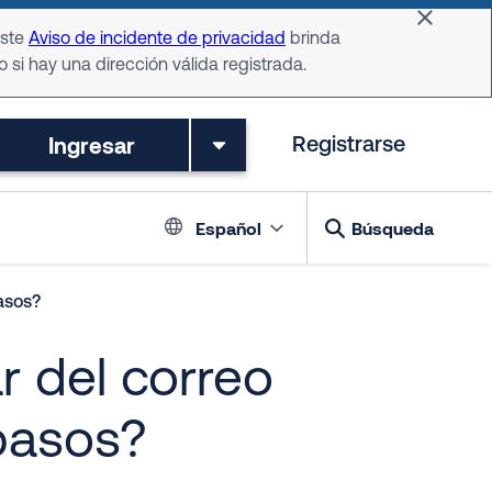
Dismiss 
Este
Aviso de incidente de privacidad
brinda
o si hay una dirección válida registrada.
Ingresar
Registrarse
Language switch
Español
Búsqueda
pasos?
r del correo
 pasos?