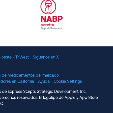
al Committee for Quality Assurance
/01/2023
NABP Accredited Digital Pharmac
 oeste - TriWest
Síguenos en X
os de medicamentos del mercado
dores en California
Ayuda
Cookie Settings
s de Express Scripts Strategic Development, Inc.
erechos reservados. El logotipo de Apple y App Store
C.