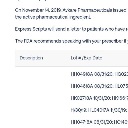
On November 14, 2019, Avkare Pharmaceuticals issued a 
the active pharmaceutical ingredient.
Express Scripts will send a letter to patients who have
The FDA recommends speaking with your prescriber if y
Description
Lot # /Exp Date
HH04918A 08/31/20; HG023
HH04618A 08/31/20; HL0751
HK02718A 10/31/20; HK1661
11/30/19; HL04017A 11/30/19
HH04718A 08/31/20; HC140