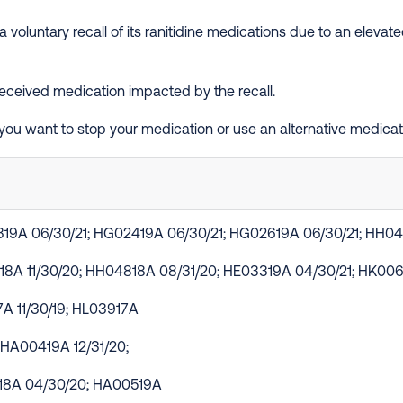
voluntary recall of its ranitidine medications due to an elev
 received medication impacted by the recall.
ou want to stop your medication or use an alternative medicat
19A 06/30/21; HG02419A 06/30/21; HG02619A 06/30/21; HH04
8A 11/30/20; HH04818A 08/31/20; HE03319A 04/30/21; HK0069
7A 11/30/19; HL03917A
; HA00419A 12/31/20;
18A 04/30/20; HA00519A