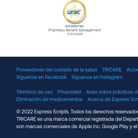
URAC Accredited Pharmacy B
Proveedores del cuidado de la salud
TRICARE
Accr
Síguenos en Facebook
Síguenos en Instagram
Términos de uso
Privacidad
Aviso sobre prácticas d
Eliminación de medicamentos
Acerca de Express S
© 2022 Express Scripts. Todos los derechos reservados.
TRICARE es una marca comercial registrada del Depart
son marcas comerciales de Apple Inc. Google Play y el