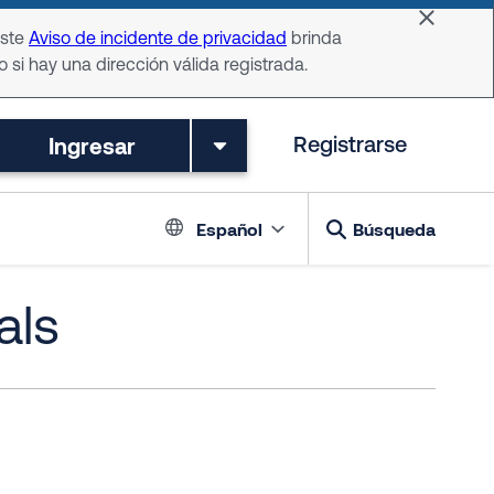
Dismiss 
Este
Aviso de incidente de privacidad
brinda
o si hay una dirección válida registrada.
Ingresar
Registrarse
Language switch
Español
Búsqueda
als