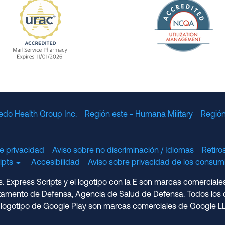
The Nation
enefit Management, Expires 11/01/2028
URAC Accredited Mail Service Pharmacy Expires 11
edo Health Group Inc.
Región este - Humana Military
Región
e privacidad
Aviso sobre no discriminación / Idiomas
Retir
cripts
Accesibilidad
Aviso sobre privacidad de los consumi
 Express Scripts y el logotipo con la E son marcas comerciale
amento de Defensa, Agencia de Salud de Defensa. Todos los d
 logotipo de Google Play son marcas comerciales de Google LL