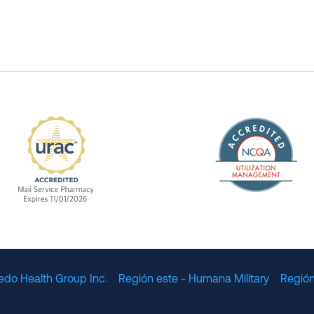
The Nation
enefit Management, Expires 11/01/2028
URAC Accredited Mail Service Pharmacy Expires 11
edo Health Group Inc.
Región este - Humana Military
Región