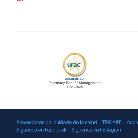
URAC Accredited Pharmacy B
Proveedores del cuidado de la salud
TRICARE
Accr
Síguenos en Facebook
Síguenos en Instagram