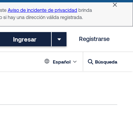
Dismiss 
Este
Aviso de incidente de privacidad
brinda
o si hay una dirección válida registrada.
Ingresar
Registrarse
Language switch
Español
Búsqueda