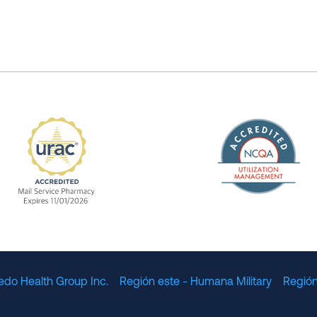
The Nation
enefit Management, Expires 11/01/2028
URAC Accredited Mail Service Pharmacy Expires 11
edo Health Group Inc.
Región este - Humana Military
Región