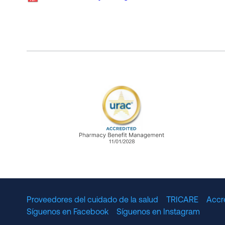
URAC Accredited Pharmacy B
Proveedores del cuidado de la salud
TRICARE
Accr
Síguenos en Facebook
Síguenos en Instagram