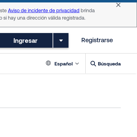
Dismiss 
Este
Aviso de incidente de privacidad
brinda
o si hay una dirección válida registrada.
Ingresar
Registrarse
Language switch
Español
Búsqueda