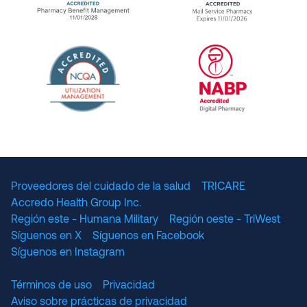
URAC Accredited Pharmacy Benefit Manageme
URAC Accredited 
The National Committee for Quality Assuranc
NABP Accredited
Proveedores del cuidado de la salud
TRICARE
Accredo Health Group Inc.
Región este - Humana Military
Región oeste - TriWest
Síguenos en X
Síguenos en Facebook
Síguenos en Instagram
Términos de uso
Privacidad
Aviso sobre prácticas de privacidad