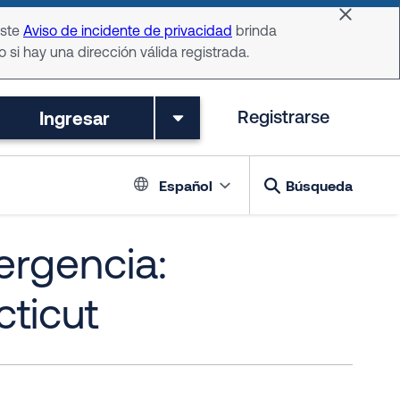
Dismiss 
Este
Aviso de incidente de privacidad
brinda
o si hay una dirección válida registrada.
Ingresar
Registrarse
Language switch
Español
Búsqueda
ergencia:
ticut