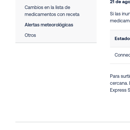
21 de ag
Cambios en la lista de
Si las in
medicamentos con receta
medicame
Alertas meteorológicas
Otros
Estado
Connec
Para surt
cercana. 
Express S