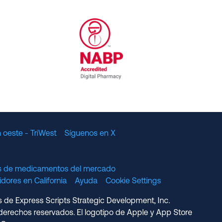
al Committee for Quality Assurance
/01/2023
NABP Accredited Digital Pharmac
 oeste - TriWest
Síguenos en X
os de medicamentos del mercado
dores en California
Ayuda
Cookie Settings
s de Express Scripts Strategic Development, Inc.
erechos reservados. El logotipo de Apple y App Store