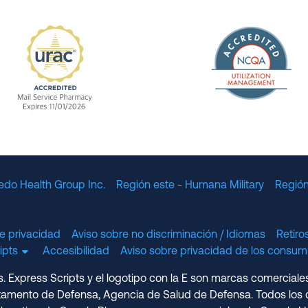
The Nation
enefit Management, Expires 11/01/2028
URAC Accredited Mail Service Pharmacy Expires 11
edo Health Group Inc.
Región este - Humana Military
Región
e privacidad
Aviso sobre no discriminación / Idiomas
Retir
cripts
Accesibilidad
Aviso sobre privacidad de los consumi
 Express Scripts y el logotipo con la E son marcas comerciale
amento de Defensa, Agencia de Salud de Defensa. Todos los d