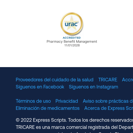
URAC Accredited Pharmacy B
Proveedores del cuidado de la salud
TRICARE
Accr
Síguenos en Facebook
Síguenos en Instagram
Términos de uso
Privacidad
Aviso sobre prácticas d
Eliminación de medicamentos
Acerca de Express S
© 2022 Express Scripts. Todos los derechos reservados.
TRICARE es una marca comercial registrada del Depart