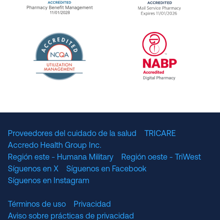
URAC Accredited Pharmacy Benefit Manageme
URAC Accredited 
The National Committee for Quality Assuranc
NABP Accredited
Proveedores del cuidado de la salud
TRICARE
Accredo Health Group Inc.
Región este - Humana Military
Región oeste - TriWest
Síguenos en X
Síguenos en Facebook
Síguenos en Instagram
Términos de uso
Privacidad
Aviso sobre prácticas de privacidad