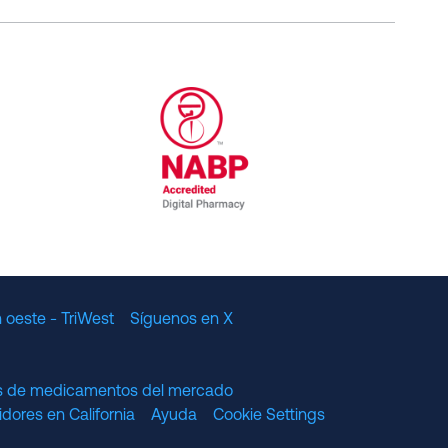
al Committee for Quality Assurance
/01/2023
NABP Accredited Digital Pharmac
 oeste - TriWest
Síguenos en X
os de medicamentos del mercado
dores en California
Ayuda
Cookie Settings