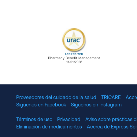
URAC Accredited Pharmacy B
Proveedores del cuidado de la salud
TRICARE
Accr
Síguenos en Facebook
Síguenos en Instagram
Términos de uso
Privacidad
Aviso sobre prácticas d
Eliminación de medicamentos
Acerca de Express S