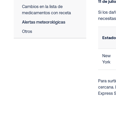
11 de juli
Cambios en la lista de
Si los da
medicamentos con receta
necesita
Alertas meteorológicas
Otros
Estado
New
York
Para surt
cercana. 
Express S