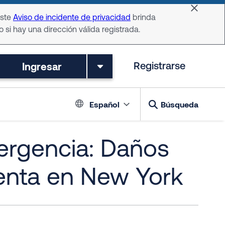
Dismiss 
Este
Aviso de incidente de privacidad
brinda
o si hay una dirección válida registrada.
Ingresar
Registrarse
Language switch
Español
Búsqueda
ergencia: Daños
enta en New York