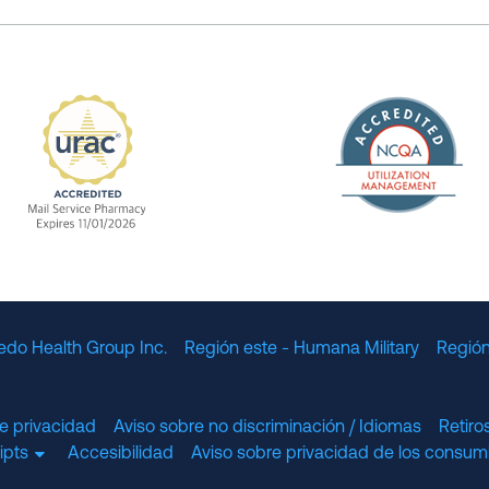
The Nation
enefit Management, Expires 11/01/2028
URAC Accredited Mail Service Pharmacy Expires 11
edo Health Group Inc.
Región este - Humana Military
Región
e privacidad
Aviso sobre no discriminación / Idiomas
Retir
cripts
Accesibilidad
Aviso sobre privacidad de los consumi