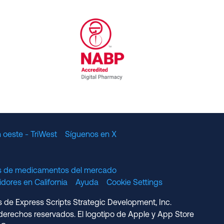
al Committee for Quality Assurance
/01/2023
NABP Accredited Digital Pharmac
 oeste - TriWest
Síguenos en X
os de medicamentos del mercado
dores en California
Ayuda
Cookie Settings
s de Express Scripts Strategic Development, Inc.
erechos reservados. El logotipo de Apple y App Store