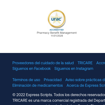
URAC Accredited Pharmacy B
Proveedores del cuidado de la salud
TRICARE
Accr
Síguenos en Facebook
Síguenos en Instagram
Términos de uso
Privacidad
Aviso sobre prácticas d
Eliminación de medicamentos
Acerca de Express S
© 2022 Express Scripts. Todos los derechos reservados.
TRICARE es una marca comercial registrada del Depart