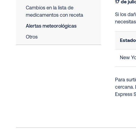
17 de jul
Cambios en la lista de
Si los da
medicamentos con receta
necesita
Alertas meteorológicas
Otros
Estado
New Yo
Para surt
cercana. 
Express S