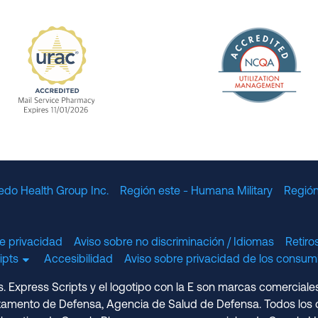
The Nation
enefit Management, Expires 11/01/2028
URAC Accredited Mail Service Pharmacy Expires 11
edo Health Group Inc.
Región este - Humana Military
Región
e privacidad
Aviso sobre no discriminación / Idiomas
Retir
cripts
Accesibilidad
Aviso sobre privacidad de los consumi
 Express Scripts y el logotipo con la E son marcas comerciale
amento de Defensa, Agencia de Salud de Defensa. Todos los d