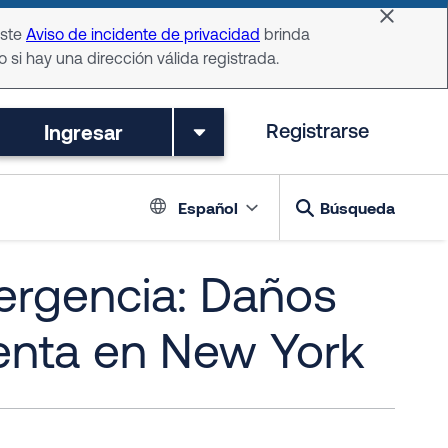
Dismiss 
Este
Aviso de incidente de privacidad
brinda
o si hay una dirección válida registrada.
Ingresar
Registrarse
Language switch
Español
Búsqueda
ergencia: Daños
enta en New York