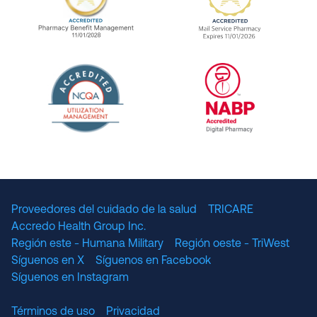
URAC Accredited Pharmacy Benefit Manageme
URAC Accredited 
The National Committee for Quality Assuranc
NABP Accredited
Proveedores del cuidado de la salud
TRICARE
Accredo Health Group Inc.
Región este - Humana Military
Región oeste - TriWest
Síguenos en X
Síguenos en Facebook
Síguenos en Instagram
Términos de uso
Privacidad