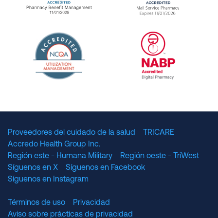
URAC Accredited Pharmacy Benefit Manageme
URAC Accredited 
The National Committee for Quality Assuranc
NABP Accredited
Proveedores del cuidado de la salud
TRICARE
Accredo Health Group Inc.
Región este - Humana Military
Región oeste - TriWest
Síguenos en X
Síguenos en Facebook
Síguenos en Instagram
Términos de uso
Privacidad
Aviso sobre prácticas de privacidad