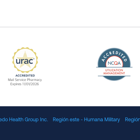
The Nation
enefit Management, Expires 11/01/2028
URAC Accredited Mail Service Pharmacy Expires 11
edo Health Group Inc.
Región este - Humana Military
Región