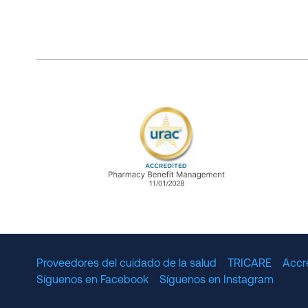
URAC Accredited Pharmacy B
Proveedores del cuidado de la salud
TRICARE
Accr
Síguenos en Facebook
Síguenos en Instagram