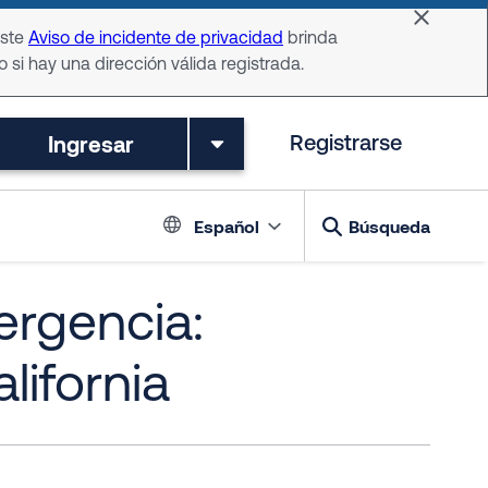
Dismiss 
Este
Aviso de incidente de privacidad
brinda
o si hay una dirección válida registrada.
Ingresar
Registrarse
Language switch
Español
Búsqueda
ergencia:
lifornia