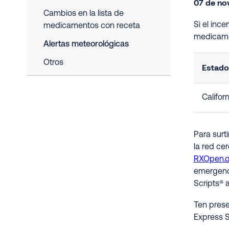
07 de no
Cambios en la lista de
Si el inc
medicamentos con receta
medicame
Alertas meteorológicas
Otros
Estado
Californ
Para surt
la red ce
RXOpen.
emergenci
Scripts® 
Ten prese
Express S