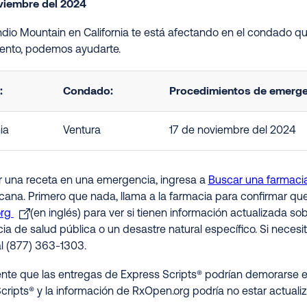
viembre del 2024
endio Mountain en California te está afectando en el condado qu
nto, podemos ayudarte.
:
Condado:
Procedimientos de emergen
ia
Ventura
17 de noviembre del 2024
ir una receta en una emergencia, ingresa a
Buscar una farmaci
rcana. Primero que nada, llama a la farmacia para confirmar qu
org
(en inglés) para ver si tienen información actualizada s
a de salud pública o un desastre natural específico. Si necesit
al (877) 363-1303.
nte que las entregas de Express Scripts® podrían demorarse e
cripts® y la información de RxOpen.org podría no estar actualiz