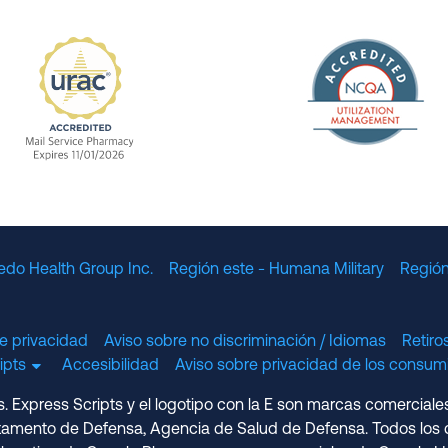
The Nation
enefit Management, Expires 11/01/2028
URAC Accredited Mail Service Pharmacy Expires 11
edo Health Group Inc.
Región este - Humana Military
Región
e privacidad
Aviso sobre no discriminación / Idiomas
Retir
cripts
Accesibilidad
Aviso sobre privacidad de los consumi
 Express Scripts y el logotipo con la E son marcas comerciale
amento de Defensa, Agencia de Salud de Defensa. Todos los d