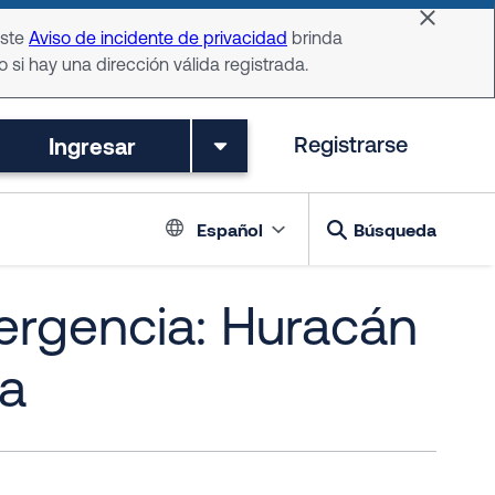
Dismiss 
Este
Aviso de incidente de privacidad
brinda
o si hay una dirección válida registrada.
Ingresar
Registrarse
Language switch
Español
Búsqueda
ergencia: Huracán
na