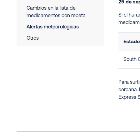
25 de se
Cambios en la lista de
Si el hur
medicamentos con receta
medicame
Alertas meteorológicas
Otros
Estado
South C
Para surt
cercana. 
Express S