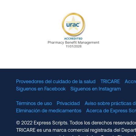
URAC Accredited Pharmacy B
Proveedores del cuidado de la salud
TRICARE
Accr
Síguenos en Facebook
Síguenos en Instagram
Términos de uso
Privacidad
Aviso sobre prácticas d
Eliminación de medicamentos
Acerca de Express S
© 2022 Express Scripts. Todos los derechos reservados.
TRICARE es una marca comercial registrada del Depart