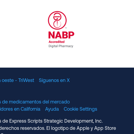
al Committee for Quality Assurance
/01/2023
NABP Accredited Digital Pharmac
 oeste - TriWest
Síguenos en X
os de medicamentos del mercado
dores en California
Ayuda
Cookie Settings
s de Express Scripts Strategic Development, Inc.
erechos reservados. El logotipo de Apple y App Store