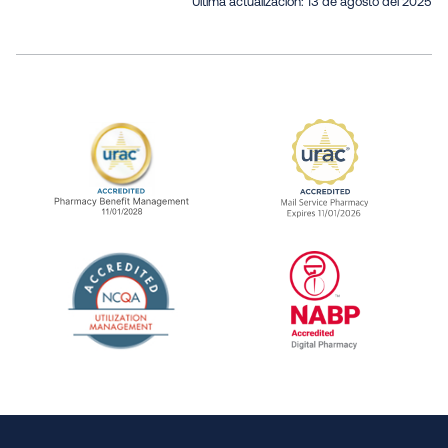
Última actualización:
13 de agosto del 2025
URAC Accredited Pharmacy Benefit Manageme
URAC Accredited 
The National Committee for Quality Assuranc
NABP Accredited