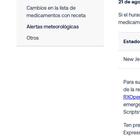
21 de ag
Cambios en la lista de
Si el hur
medicamentos con receta
medicame
Alertas meteorológicas
Otros
Estado
New Je
Para su
de la r
RXOpen
emergen
Scripts
Ten pre
Express