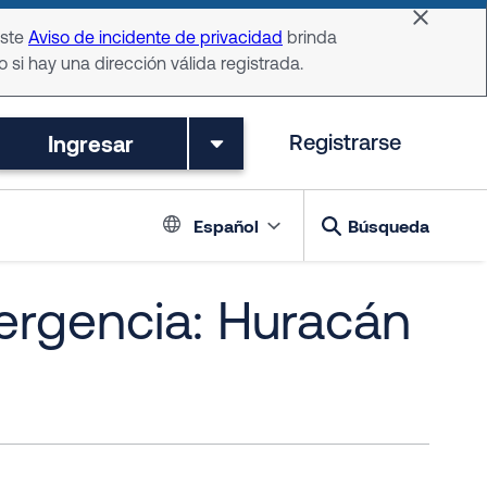
Dismiss 
Este
Aviso de incidente de privacidad
brinda
o si hay una dirección válida registrada.
Ingresar
Registrarse
Language switch
Español
Búsqueda
ergencia: Huracán