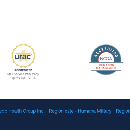
The Nation
enefit Management, Expires 11/01/2028
URAC Accredited Mail Service Pharmacy Expires 11
edo Health Group Inc.
Región este - Humana Military
Región