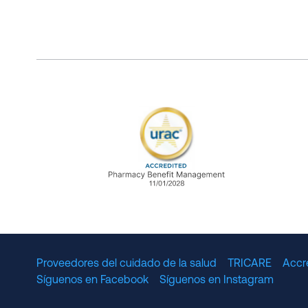
URAC Accredited Pharmacy B
Proveedores del cuidado de la salud
TRICARE
Accr
Síguenos en Facebook
Síguenos en Instagram