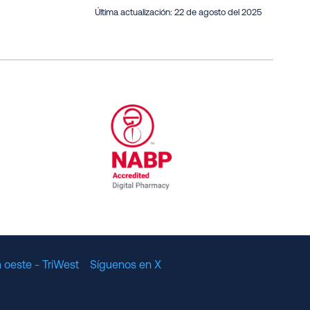
Última actualización:
22 de agosto del 2025
al Committee for Quality Assurance
/01/2023
NABP Accredited Digital Pharmac
 oeste - TriWest
Síguenos en X