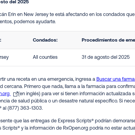
osto del 2025
acán Erin en New Jersey te está afectando en los condados que 
ntos, podemos ayudarte.
:
Condados:
Procedimientos de emer
rsey
All counties
31 de agosto del 2025
rtir una receta en una emergencia, ingresa a
Buscar una farma
ed cercana. Primero que nada, llama a la farmacia para confirm
.org
(en inglés) para ver si tienen información actualizada
cia de salud pública o un desastre natural específico. Si nece
® al (877) 363-1303.
sente que las entregas de Express Scripts® podrían demorarse
 Scripts® y la información de RxOpen.org podría no estar actua