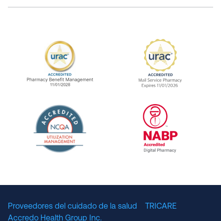
URAC Accredited Pharmacy Benefit Manageme
URAC Accredited 
The National Committee for Quality Assuranc
NABP Accredited
Proveedores del cuidado de la salud
TRICARE
Accredo Health Group Inc.