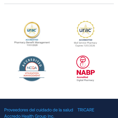
URAC Accredited Pharmacy Benefit Manageme
URAC Accredited 
The National Committee for Quality Assuranc
NABP Accredited
Proveedores del cuidado de la salud
TRICARE
Accredo Health Group Inc.