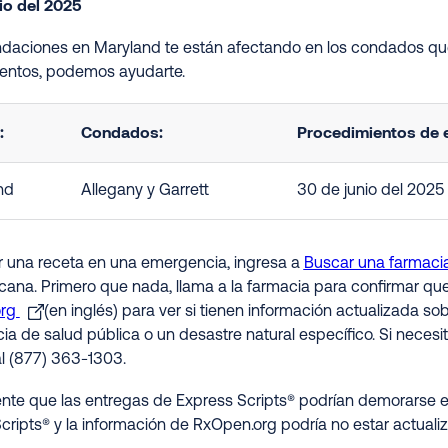
io del 2025
undaciones en Maryland te están afectando en los condados que
ntos, podemos ayudarte.
:
Condados:
Procedimientos de e
nd
Allegany y Garrett
30 de junio del 2025
ir una receta en una emergencia, ingresa a
Buscar una farmaci
rcana. Primero que nada, llama a la farmacia para confirmar qu
org
(en inglés) para ver si tienen información actualizada s
a de salud pública o un desastre natural específico. Si necesit
al (877) 363-1303.
nte que las entregas de Express Scripts® podrían demorarse e
cripts® y la información de RxOpen.org podría no estar actualiz