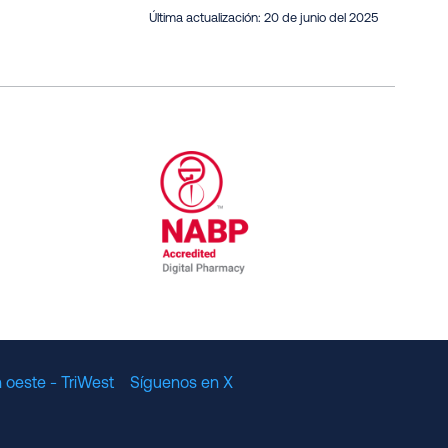
Última actualización:
20 de junio del 2025
al Committee for Quality Assurance
/01/2023
NABP Accredited Digital Pharmac
 oeste - TriWest
Síguenos en X