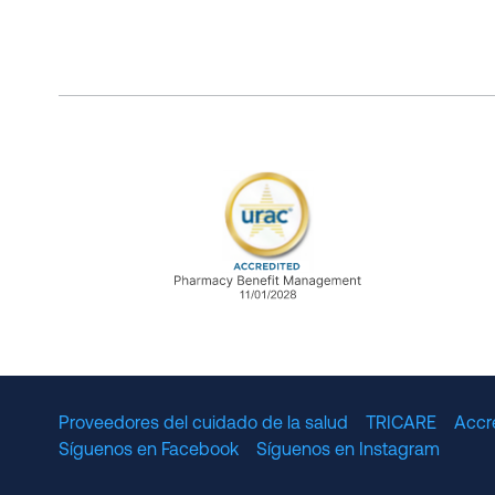
URAC Accredited Pharmacy B
Proveedores del cuidado de la salud
TRICARE
Accr
Síguenos en Facebook
Síguenos en Instagram