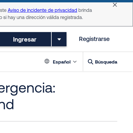
Dismiss 
Este
Aviso de incidente de privacidad
brinda
o si hay una dirección válida registrada.
Ingresar
Registrarse
Language switch
Español
Búsqueda
ergencia:
and