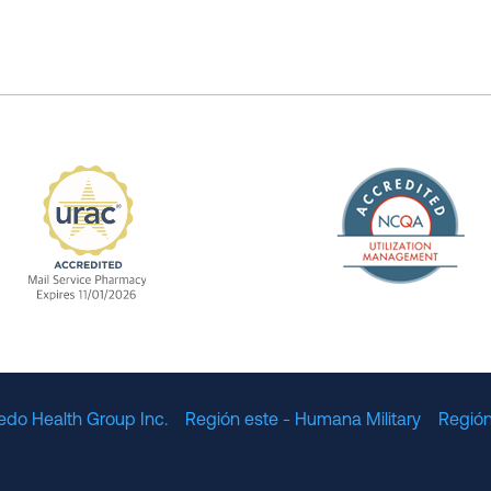
The Nation
enefit Management, Expires 11/01/2028
URAC Accredited Mail Service Pharmacy Expires 11
edo Health Group Inc.
Región este - Humana Military
Región