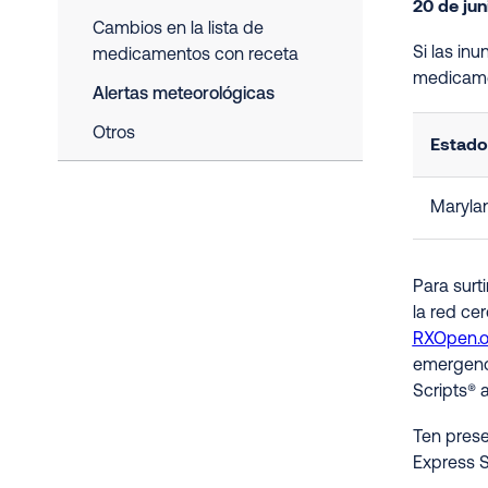
20 de jun
Cambios en la lista de
Si las in
medicamentos con receta
medicame
Alertas meteorológicas
Otros
Estado
Maryla
Para surt
la red ce
RXOpen.
emergenci
Scripts® 
Ten prese
Express S