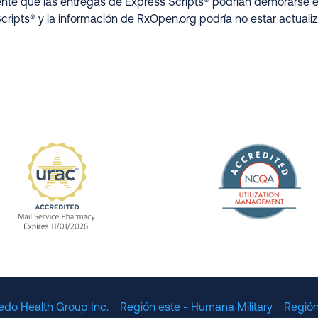
nte que las entregas de Express Scripts® podrían demorarse e
cripts® y la información de RxOpen.org podría no estar actualiz
The Nation
enefit Management, Expires 11/01/2028
URAC Accredited Mail Service Pharmacy Expires 11
edo Health Group Inc.
Región este - Humana Military
Región