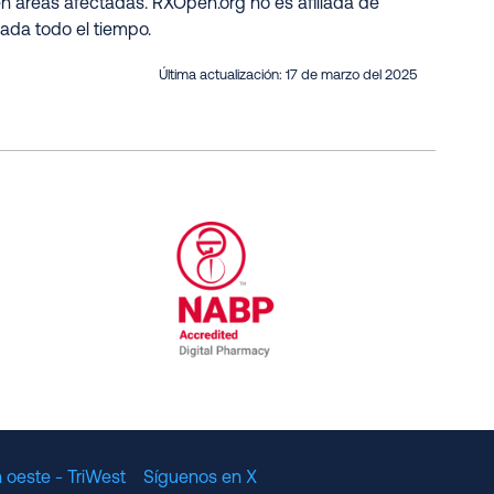
n áreas afectadas. RXOpen.org no es afiliada de
ada todo el tiempo.
Última actualización:
17 de marzo del 2025
al Committee for Quality Assurance
/01/2023
NABP Accredited Digital Pharmac
 oeste - TriWest
Síguenos en X