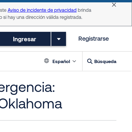
Dismiss 
Este
Aviso de incidente de privacidad
brinda
o si hay una dirección válida registrada.
Ingresar
Registrarse
Language switch
Español
Búsqueda
ergencia:
n Oklahoma