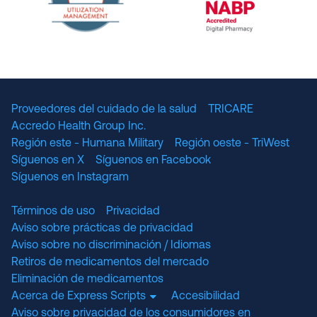
The National Committee for Quality Assuranc
NABP Accredited
Proveedores del cuidado de la salud
TRICARE
Accredo Health Group Inc.
Región este - Humana Military
Región oeste - TriWest
Síguenos en X
Síguenos en Facebook
Síguenos en Instagram
Términos de uso
Privacidad
Aviso sobre prácticas de privacidad
Aviso sobre no discriminación / Idiomas
Retiros de medicamentos del mercado
Eliminación de medicamentos
Acerca de Express Scripts
Accesibilidad
Aviso sobre privacidad de los consumidores en