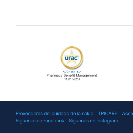
URAC Accredited Pharmacy B
Proveedores del cuidado de la salud
TRICARE
Accr
Síguenos en Facebook
Síguenos en Instagram