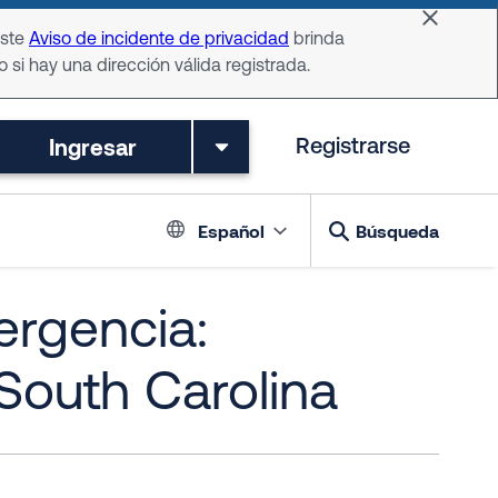
Dismiss 
Este
Aviso de incidente de privacidad
brinda
o si hay una dirección válida registrada.
Ingresar
Registrarse
Language switch
Español
Búsqueda
ergencia:
 South Carolina