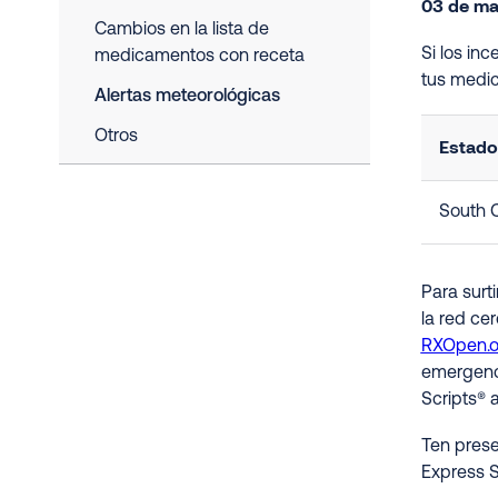
03 de ma
Cambios en la lista de
Si los in
medicamentos con receta
tus medi
Alertas meteorológicas
Otros
Estado
South C
Para surt
la red ce
RXOpen.
emergenci
Scripts® 
Ten prese
Express S