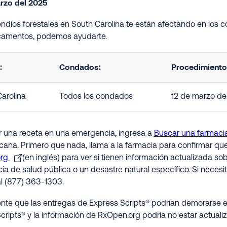
rzo del 2025
cendios forestales en South Carolina te están afectando en los
camentos, podemos ayudarte.
:
Condados:
Procedimientos
arolina
Todos los condados
12 de marzo de
ir una receta en una emergencia, ingresa a
Buscar una farmaci
rcana. Primero que nada, llama a la farmacia para confirmar qu
org
(en inglés) para ver si tienen información actualizada s
a de salud pública o un desastre natural específico. Si necesit
al (877) 363-1303.
nte que las entregas de Express Scripts® podrían demorarse e
cripts® y la información de RxOpen.org podría no estar actualiz