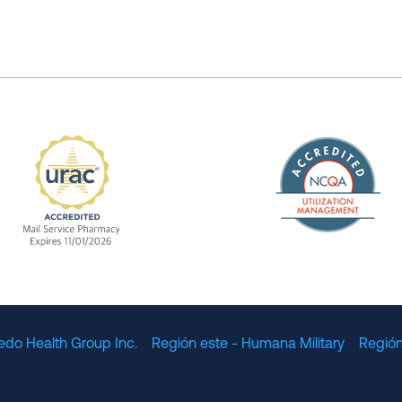
The Nation
enefit Management, Expires 11/01/2028
URAC Accredited Mail Service Pharmacy Expires 11
edo Health Group Inc.
Región este - Humana Military
Región