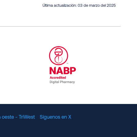
Última actualización:
03 de marzo del 2025
al Committee for Quality Assurance
/01/2023
NABP Accredited Digital Pharmac
 oeste - TriWest
Síguenos en X