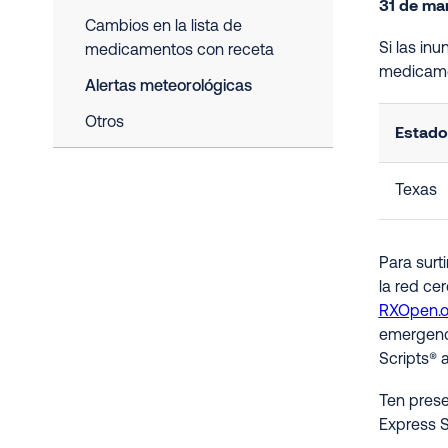
31 de ma
Cambios en la lista de
Si las in
medicamentos con receta
medicame
Alertas meteorológicas
Otros
Estado
Texas
Para surt
la red ce
RXOpen.
emergenci
Scripts® 
Ten prese
Express S