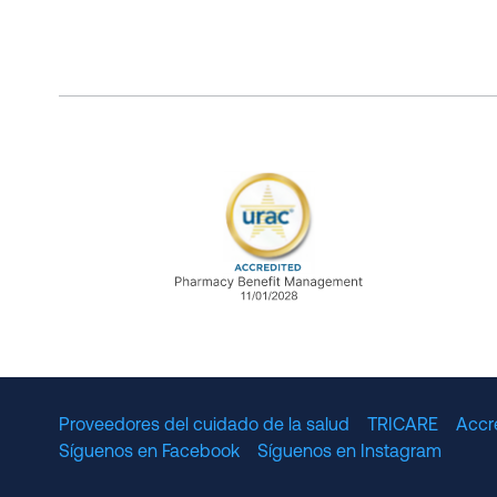
URAC Accredited Pharmacy B
Proveedores del cuidado de la salud
TRICARE
Accr
Síguenos en Facebook
Síguenos en Instagram