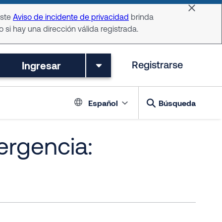
Dismiss 
Este
Aviso de incidente de privacidad
brinda
o si hay una dirección válida registrada.
Ingresar
Registrarse
Language switch
Español
Búsqueda
ergencia: