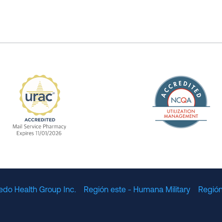
The Nation
enefit Management, Expires 11/01/2028
URAC Accredited Mail Service Pharmacy Expires 11
edo Health Group Inc.
Región este - Humana Military
Región