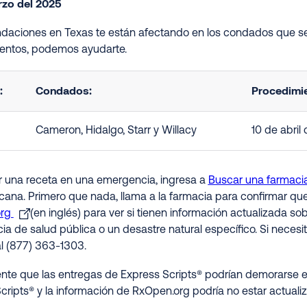
rzo del 2025
undaciones en Texas te están afectando en los condados que se
ntos, podemos ayudarte.
:
Condados:
Procedimie
Cameron, Hidalgo, Starr y Willacy
10 de abril
ir una receta en una emergencia, ingresa a
Buscar una farmaci
rcana. Primero que nada, llama a la farmacia para confirmar qu
org
(en inglés) para ver si tienen información actualizada s
a de salud pública o un desastre natural específico. Si necesit
al (877) 363-1303.
nte que las entregas de Express Scripts® podrían demorarse e
cripts® y la información de RxOpen.org podría no estar actualiz