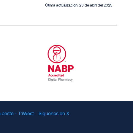
Última actualización:
23 de abril del 2025
al Committee for Quality Assurance
/01/2023
NABP Accredited Digital Pharmac
 oeste - TriWest
Síguenos en X