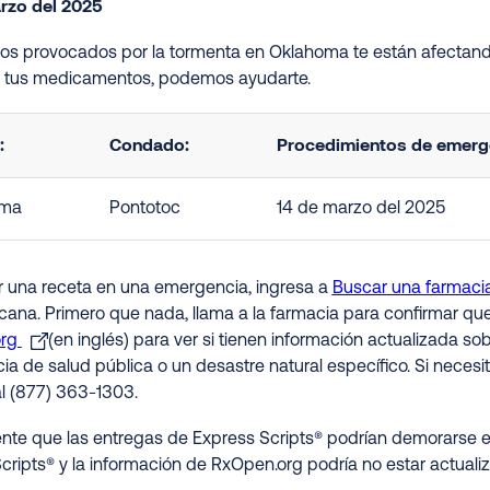
rzo del 2025
ños provocados por la tormenta en Oklahoma te están afectand
s tus medicamentos, podemos ayudarte.
:
Condado:
Procedimientos de emerge
oma
Pontotoc
14 de marzo del 2025
ir una receta en una emergencia, ingresa a
Buscar una farmaci
rcana. Primero que nada, llama a la farmacia para confirmar qu
org
(en inglés) para ver si tienen información actualizada s
a de salud pública o un desastre natural específico. Si necesit
al (877) 363-1303.
nte que las entregas de Express Scripts® podrían demorarse e
cripts® y la información de RxOpen.org podría no estar actualiz