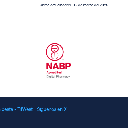
Última actualización:
05 de marzo del 2025
al Committee for Quality Assurance
/01/2023
NABP Accredited Digital Pharmac
 oeste - TriWest
Síguenos en X