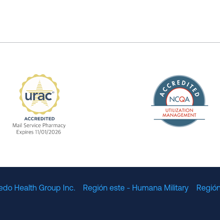
The Nation
enefit Management, Expires 11/01/2028
URAC Accredited Mail Service Pharmacy Expires 11
edo Health Group Inc.
Región este - Humana Military
Región