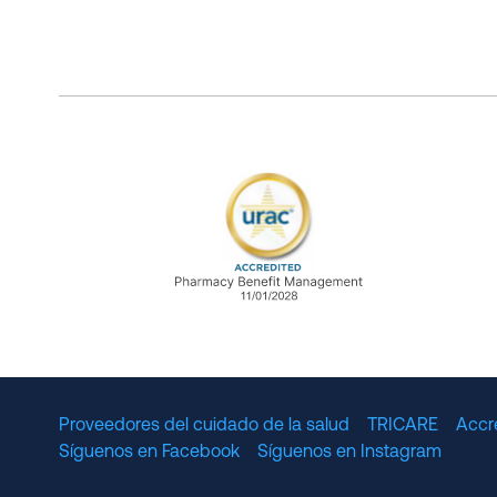
URAC Accredited Pharmacy B
Proveedores del cuidado de la salud
TRICARE
Accr
Síguenos en Facebook
Síguenos en Instagram