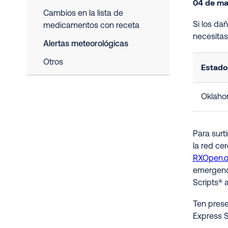
04 de ma
Cambios en la lista de
Si los da
medicamentos con receta
necesita
Alertas meteorológicas
Otros
Estado
Oklah
Para surt
la red ce
RXOpen.
emergenci
Scripts® 
Ten prese
Express S