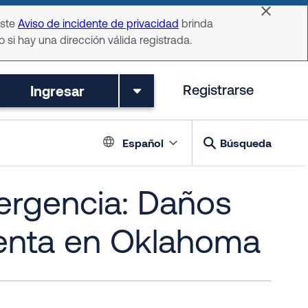
Dismiss 
Este
Aviso de incidente de privacidad
brinda
o si hay una dirección válida registrada.
Ingresar
Registrarse
Language switch
Español
Búsqueda
ergencia: Daños
menta en Oklahoma