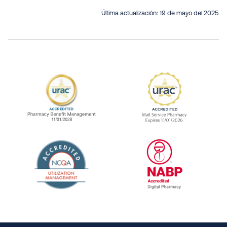
Última actualización:
19 de mayo del 2025
URAC Accredited Pharmacy Benefit Manageme
URAC Accredited 
The National Committee for Quality Assuranc
NABP Accredited