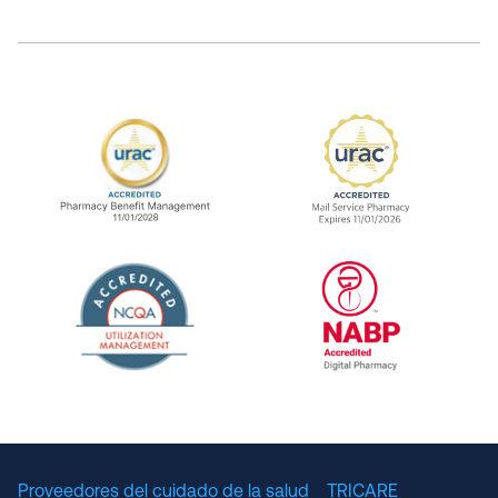
URAC Accredited Pharmacy Benefit Manageme
URAC Accredited 
The National Committee for Quality Assuranc
NABP Accredited
Proveedores del cuidado de la salud
TRICARE