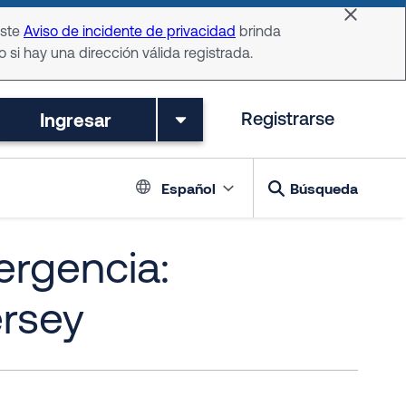
Dismiss 
Este
Aviso de incidente de privacidad
brinda
o si hay una dirección válida registrada.
Ingresar
Registrarse
Language switch
Español
Búsqueda
ergencia:
rsey