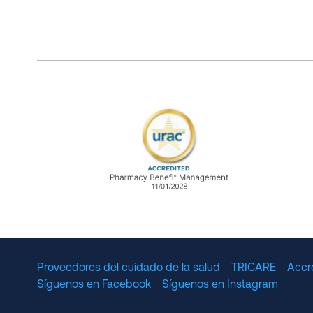
URAC Accredited Pharmacy B
Proveedores del cuidado de la salud
TRICARE
Accr
Síguenos en Facebook
Síguenos en Instagram