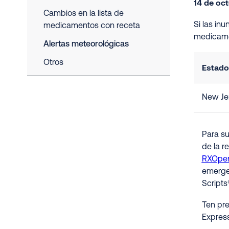
14 de oc
Cambios en la lista de
Si las in
medicamentos con receta
medicame
Alertas meteorológicas
Otros
Estado
New Je
Para su
de la r
RXOpen
emergen
Scripts
Ten pre
Express