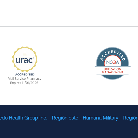
The Nation
enefit Management, Expires 11/01/2028
URAC Accredited Mail Service Pharmacy Expires 11
edo Health Group Inc.
Región este - Humana Military
Región