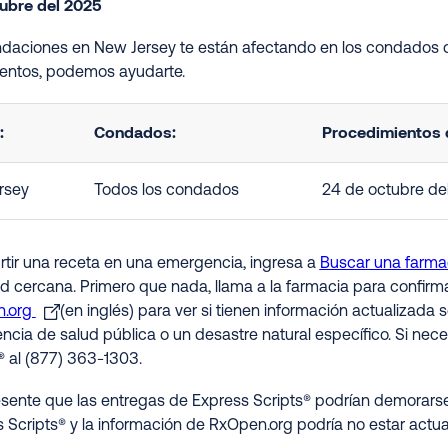
tubre del 2025
undaciones en New Jersey te están afectando en los condados q
ntos, podemos ayudarte.
:
Condados:
Procedimientos d
rsey
Todos los condados
24 de octubre de
rtir una receta en una emergencia, ingresa a
Buscar una farma
ed cercana. Primero que nada, llama a la farmacia para confirm
.org
(en inglés) para ver si tienen información actualizada
cia de salud pública o un desastre natural específico. Si nece
® al (877) 363-1303.
sente que las entregas de Express Scripts® podrían demorarse
 Scripts® y la información de RxOpen.org podría no estar actua