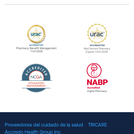
URAC Accredited Pharmacy Benefit Manageme
URAC Accredited 
The National Committee for Quality Assuranc
NABP Accredited
Proveedores del cuidado de la salud
TRICARE
Accredo Health Group Inc.