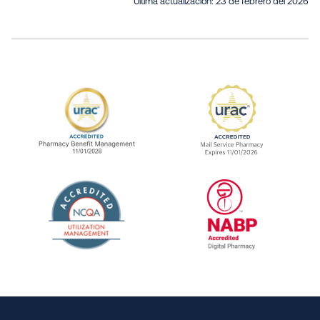
Última actualización:
23 de febrero del 2026
URAC Accredited Pharmacy Benefit Manageme
URAC Accredited 
The National Committee for Quality Assuranc
NABP Accredited