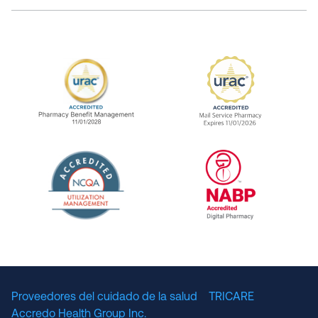
URAC Accredited Pharmacy Benefit Manageme
URAC Accredited 
The National Committee for Quality Assuranc
NABP Accredited
Proveedores del cuidado de la salud
TRICARE
Accredo Health Group Inc.