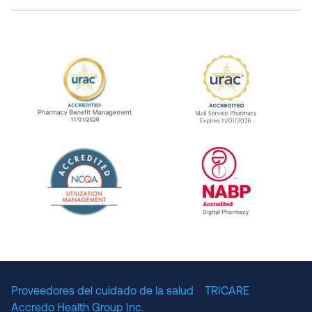
URAC Accredited Pharmacy Benefit Manageme
URAC Accredited 
The National Committee for Quality Assuranc
NABP Accredited
Proveedores del cuidado de la salud
TRICARE
Accredo Health Group Inc.