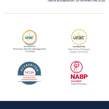
Última actualización:
26 de enero del 2026
URAC Accredited Pharmacy Benefit Manageme
URAC Accredited 
The National Committee for Quality Assuranc
NABP Accredited