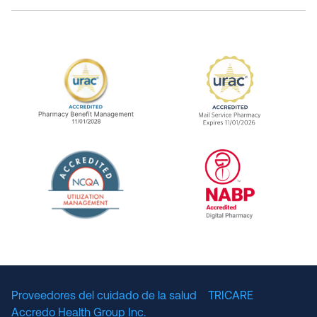
URAC Accredited Pharmacy Benefit Manageme
URAC Accredited 
The National Committee for Quality Assuranc
NABP Accredited
Proveedores del cuidado de la salud
TRICARE
Accredo Health Group Inc.