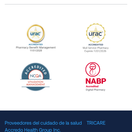
URAC Accredited Pharmacy Benefit Manageme
URAC Accredited 
The National Committee for Quality Assuranc
NABP Accredited
Proveedores del cuidado de la salud
TRICARE
Accredo Health Group Inc.