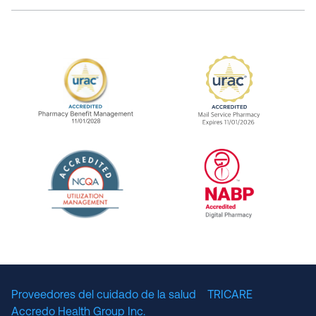
URAC Accredited Pharmacy Benefit Manageme
URAC Accredited 
The National Committee for Quality Assuranc
NABP Accredited
Proveedores del cuidado de la salud
TRICARE
Accredo Health Group Inc.