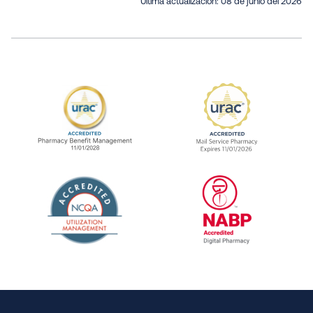
Última actualización:
08 de junio del 2026
URAC Accredited Pharmacy Benefit Manageme
URAC Accredited 
The National Committee for Quality Assuranc
NABP Accredited