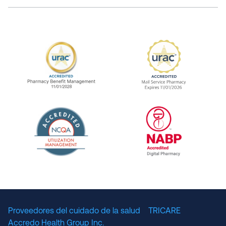
URAC Accredited Pharmacy Benefit Manageme
URAC Accredited 
The National Committee for Quality Assuranc
NABP Accredited
Proveedores del cuidado de la salud
TRICARE
Accredo Health Group Inc.