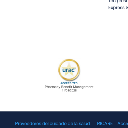
Ten prese
Express S
URAC Accredited Pharmacy B
Proveedores del cuidado de la salud
TRICARE
Accr