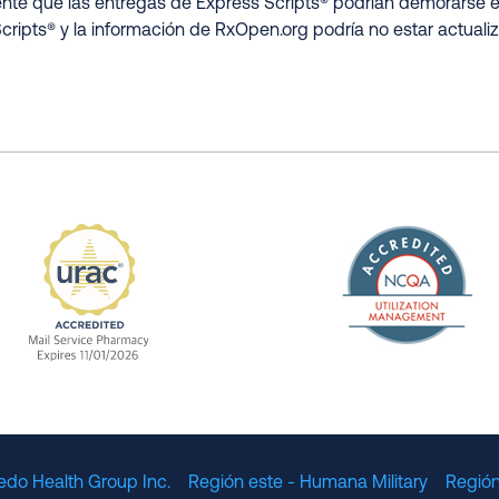
nte que las entregas de Express Scripts® podrían demorarse e
cripts® y la información de RxOpen.org podría no estar actuali
The Nation
enefit Management, Expires 11/01/2028
URAC Accredited Mail Service Pharmacy Expires 11
edo Health Group Inc.
Región este - Humana Military
Región