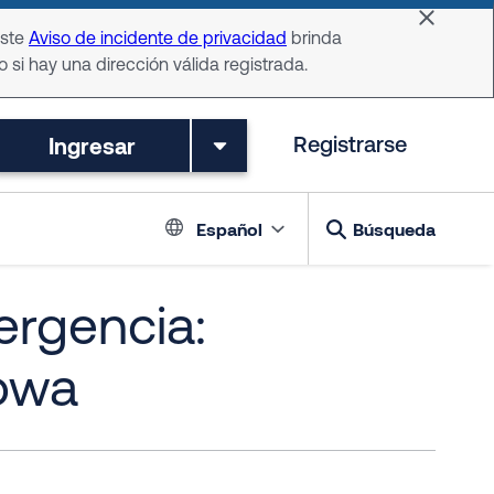
Dismiss 
Este
Aviso de incidente de privacidad
brinda
o si hay una dirección válida registrada.
Ingresar
Registrarse
Language switch
Español
Búsqueda
ergencia:
owa