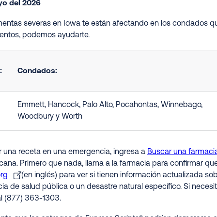
yo del 2026
rmentas severas en Iowa te están afectando en los condados qu
ntos, podemos ayudarte.
:
Condados
:
Emmett, Hancock, Palo Alto, Pocahontas, Winnebago,
Woodbury y Worth
ir una receta en una emergencia, ingresa a
Buscar una farmaci
rcana. Primero que nada, llama a la farmacia para confirmar qu
org
(en inglés) para ver si tienen información actualizada s
a de salud pública o un desastre natural específico. Si necesit
al (877) 363-1303.