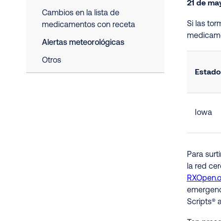
21 de ma
Cambios en la lista de
Si las to
medicamentos con receta
medicame
Alertas meteorológicas
Otros
Estado
Iowa
Para surt
la red ce
RXOpen.
emergenci
Scripts® 