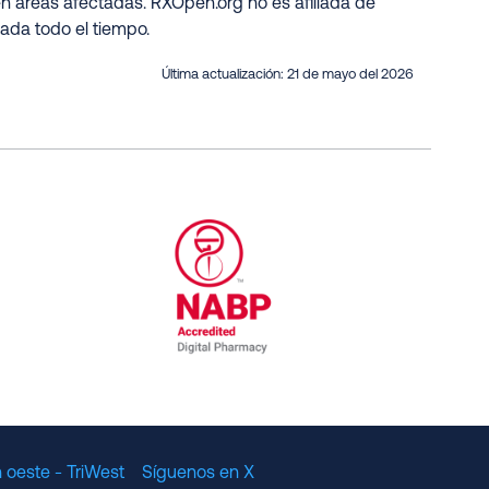
n áreas afectadas. RXOpen.org no es afiliada de
zada todo el tiempo
.
Última actualización:
21 de mayo del 2026
al Committee for Quality Assurance
/01/2023
NABP Accredited Digital Pharmac
 oeste - TriWest
Síguenos en X