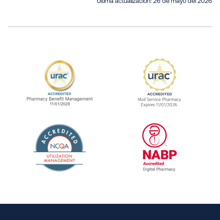
Última actualización:
26 de mayo del 2026
URAC Accredited Pharmacy Benefit Manageme
URAC Accredited 
The National Committee for Quality Assuranc
NABP Accredited