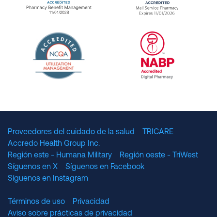
URAC Accredited Pharmacy Benefit Manageme
URAC Accredited 
The National Committee for Quality Assuranc
NABP Accredited
Proveedores del cuidado de la salud
TRICARE
Accredo Health Group Inc.
Región este - Humana Military
Región oeste - TriWest
Síguenos en X
Síguenos en Facebook
Síguenos en Instagram
Términos de uso
Privacidad
Aviso sobre prácticas de privacidad