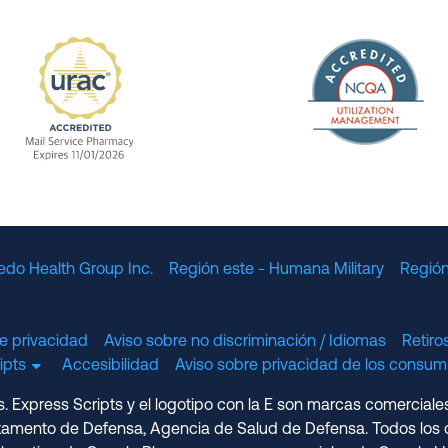
The Nation
enefit Management, Expires 11/01/2028
URAC Accredited Mail Service Pharmacy Expires 11
edo Health Group Inc.
Región este - Humana Military
Región
e privacidad
Aviso sobre no discriminación / Idiomas
Retir
cripts
Accesibilidad
Aviso sobre privacidad de los consumi
 Express Scripts y el logotipo con la E son marcas comerciale
amento de Defensa, Agencia de Salud de Defensa. Todos los d