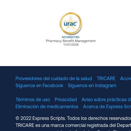
URAC Accredited Pharmacy B
Proveedores del cuidado de la salud
TRICARE
Accr
Síguenos en Facebook
Síguenos en Instagram
Términos de uso
Privacidad
Aviso sobre prácticas d
Eliminación de medicamentos
Acerca de Express S
© 2022 Express Scripts. Todos los derechos reservados.
TRICARE es una marca comercial registrada del Depart