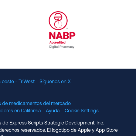
al Committee for Quality Assurance
/01/2023
NABP Accredited Digital Pharmac
 oeste - TriWest
Síguenos en X
os de medicamentos del mercado
dores en California
Ayuda
Cookie Settings
s de Express Scripts Strategic Development, Inc.
erechos reservados. El logotipo de Apple y App Store