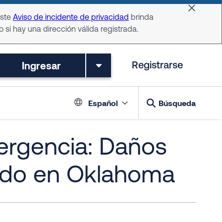
Dismiss 
Este
Aviso de incidente de privacidad
brinda
o si hay una dirección válida registrada.
Ingresar
Registrarse
Language switch
Español
Búsqueda
ergencia: Daños
ado en Oklahoma