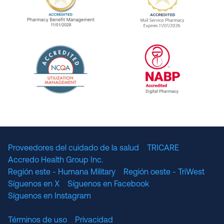
URAC Accredited Pharmacy Benefit Manageme
URAC Accredited 
The National Committee for Quality Assuranc
NABP Accredited
Proveedores del cuidado de la salud
TRICARE
Accredo Health Group Inc.
Región este - Humana Military
Región oeste - TriWest
Síguenos en X
Síguenos en Facebook
Síguenos en Instagram
Términos de uso
Privacidad