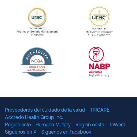
URAC Accredited Pharmacy Benefit Manageme
URAC Accredited 
The National Committee for Quality Assuranc
NABP Accredited
Proveedores del cuidado de la salud
TRICARE
Accredo Health Group Inc.
Región este - Humana Military
Región oeste - TriWest
Síguenos en X
Síguenos en Facebook