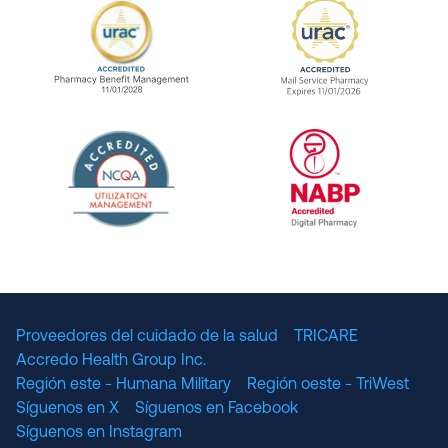
URAC Accredited Pharmacy Benefit Manageme
URAC Accredited 
The National Committee for Quality Assuranc
NABP Accredited
Proveedores del cuidado de la salud
TRICARE
Accredo Health Group Inc.
Región este - Humana Military
Región oeste - TriWest
Síguenos en X
Síguenos en Facebook
Síguenos en Instagram