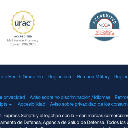
The Nation
enefit Management, Expires 11/01/2028
URAC Accredited Mail Service Pharmacy Expires 11
edo Health Group Inc.
Región este - Humana Military
Región
e privacidad
Aviso sobre no discriminación / Idiomas
Retir
cripts
Accesibilidad
Aviso sobre privacidad de los consumi
 Express Scripts y el logotipo con la E son marcas comerciale
amento de Defensa, Agencia de Salud de Defensa. Todos los d