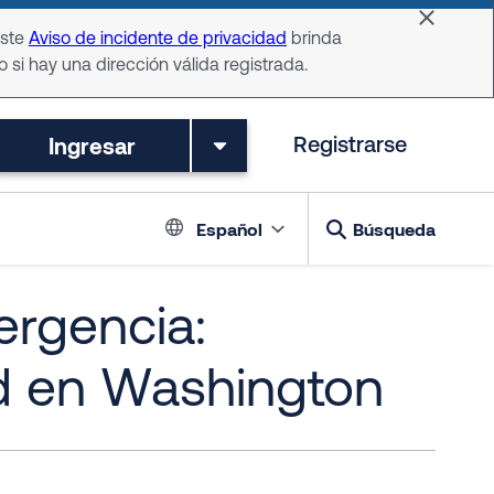
Dismiss 
Este
Aviso de incidente de privacidad
brinda
o si hay una dirección válida registrada.
Ingresar
Registrarse
Language switch
Español
Búsqueda
ergencia:
d en Washington