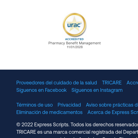
URAC Accredited Pharmacy B
Proveedores del cuidado de la salud
TRICARE
Accr
Síguenos en Facebook
Síguenos en Instagram
Términos de uso
Privacidad
Aviso sobre prácticas d
Eliminación de medicamentos
Acerca de Express S
© 2022 Express Scripts. Todos los derechos reservados.
TRICARE es una marca comercial registrada del Depart