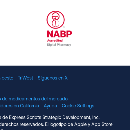
al Committee for Quality Assurance
/01/2023
NABP Accredited Digital Pharmac
 oeste - TriWest
Síguenos en X
os de medicamentos del mercado
dores en California
Ayuda
Cookie Settings
s de Express Scripts Strategic Development, Inc.
erechos reservados. El logotipo de Apple y App Store