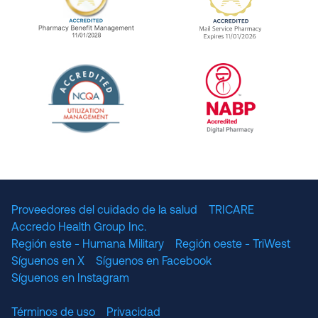
URAC Accredited Pharmacy Benefit Manageme
URAC Accredited 
The National Committee for Quality Assuranc
NABP Accredited
Proveedores del cuidado de la salud
TRICARE
Accredo Health Group Inc.
Región este - Humana Military
Región oeste - TriWest
Síguenos en X
Síguenos en Facebook
Síguenos en Instagram
Términos de uso
Privacidad